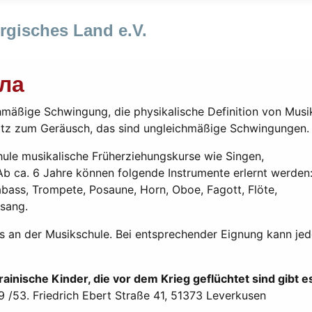
gisches Land e.V.
ола
chmäßige Schwingung, die physikalische Definition von Musi
atz zum Geräusch, das sind ungleichmäßige Schwingungen.
chule musikalische Früherziehungskurse wie Singen,
Ab ca. 6 Jahre können folgende Instrumente erlernt werden
rabass, Trompete, Posaune, Horn, Oboe, Fagott, Flöte,
esang.
s an der Musikschule. Bei entsprechender Eignung kann jed
rainische Kinder, die vor dem Krieg geflüchtet sind gibt e
 /53. Friedrich Ebert Straße 41, 51373 Leverkusen