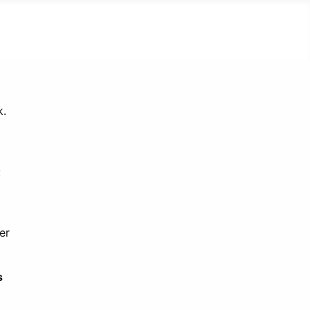
k.
:
er
s