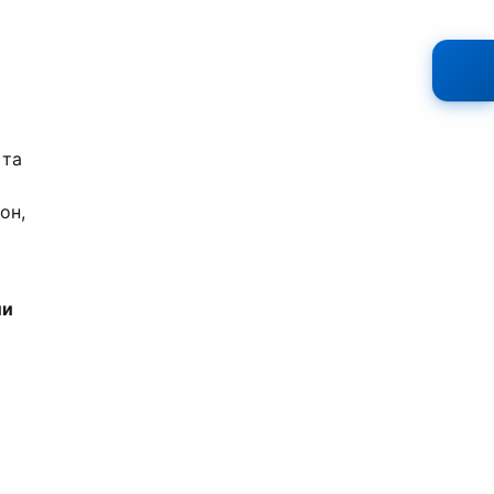
 та
он,
ли