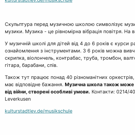
kulturstadtlev.de/musikschule
Скульптура перед музичною школою символізує музич
музики. Музика - це рівномірна вібрація повітря. На 
У музичній школі для дітей від 4 до 6 років є курси р
ознайомлення з інструментами. З 6 років можна вивча
скрипка, віолончель, контрабас, труба, тромбон, валт
гітара, барабани, спів.
Також тут працює понад 40 різноманітних оркестрів,
має відповідне бажання.
Музична школа також може п
від війни, створені особливі умови.
Контакти: 0214/406
Leverkusen
kulturstadtlev.de/musikschule