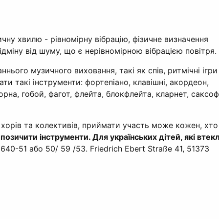
ну хвилю - рівномірну вібрацію, фізичне визначення
відміну від шуму, що є нерівномірною вібрацією повітря.
аннього музичного виховання, такі як спів, ритмічні ігри
ти такі інструменти: фортепіано, клавішні, акордеон,
орна, гобой, фагот, флейта, блокфлейта, кларнет, саксоф
 хорів та колективів, приймати участь може кожен, хто
озичити інструменти. Для українських дітей, які втек
40-51 або 50/ 59 /53. Friedrich Ebert Straße 41, 51373