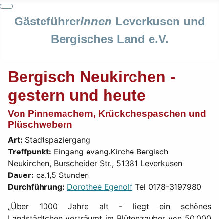
Gästeführer
Innen
Leverkusen und
Bergisches Land e.V.
Bergisch Neukirchen -
gestern und heute
Von Pinnemachern, Krückchespaschen und
Plüschwebern
Art:
Stadtspaziergang
Treffpunkt:
Eingang evang.Kirche Bergisch
Neukirchen, Burscheider Str., 51381 Leverkusen
Dauer:
ca.1,5 Stunden
Durchführung:
Dorothee Egenolf
Tel
0178-3197980
„Über 1000 Jahre alt - liegt ein schönes
Landstädtchen verträumt im Blütenzauber von 50.000